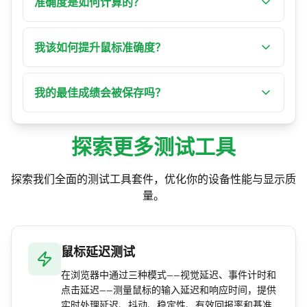
计算的容差越紧。同样的手抖在困难模式扣掉的
准确度是如何计算的？
准确度远多于简单模式，因此你的个人最佳纪录
准确度取决于你贴近理想路径或目标中心的程
会按各模式与难度分别记录。
度。偏差是你与完美线条的平均距离，以像素计
我该如何提升鼠标准确度？
（越低越好）。准确度 % 会把该偏差对照所选难
调低 DPI（约 400–800）以获得更细腻的控制，用
度的带状容差进行换算，因此 100% 代表你全程都
手臂而非仅靠手腕移动以提升稳定度，放松握持
我的最佳成绩会被保存吗？
在正中心。
以减少抖动，使用摩擦力一致的优质鼠标垫，并
会。你的最高准确度会按各模式与难度保存在浏
每天练习——即使每天 10 分钟也能建立肌肉记忆。
览器本地，让你长期追踪进步。数据绝不会离开
探索更多测试工具
你的设备——清除浏览器存储即会重置。
探索我们全面的测试工具套件，优化你的设备性能与显示质
量。
鼠标延迟测试
在浏览器中通过三种模式——视觉延迟、事件计时和
点击延迟——测量鼠标的输入延迟和响应时间，提供
实时处理延迟、抖动、稳定性、有效回报率和基准