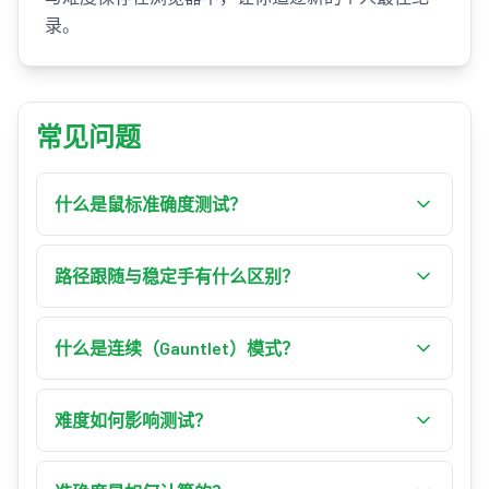
录。
常见问题
什么是鼠标准确度测试？
鼠标准确度测试衡量你能多精准地控制光标——你
的精细动作控制、手部稳定度，以及沿着指定路
路径跟随与稳定手有什么区别？
径移动的能力。不同于侧重速度与反应的瞄准训
路径跟随要求你贴近中心线，偏离太远就会结束
练器，它奖励的是控制力。这项工具有四种模式
该回合。稳定手给你较宽的走道可以移动，但只
什么是连续（Gauntlet）模式？
（路径跟随、形状描绘、精准点击与稳定手），
要碰到任一面墙就会立刻判定失败——这就是经典
并以准确度 %、像素偏差与时间为你评分。
将路径或形状选为「全部（连续）」，即可自动
的「别碰到边缘」挑战。
依次跑完所有布局。完成一个后下一个立刻开
难度如何影响测试？
始，你的准确度会在整个序列中计算——这是一项
难度越高，代表路径越窄、目标越小，且准确度
更长、更艰难的稳定度测试。