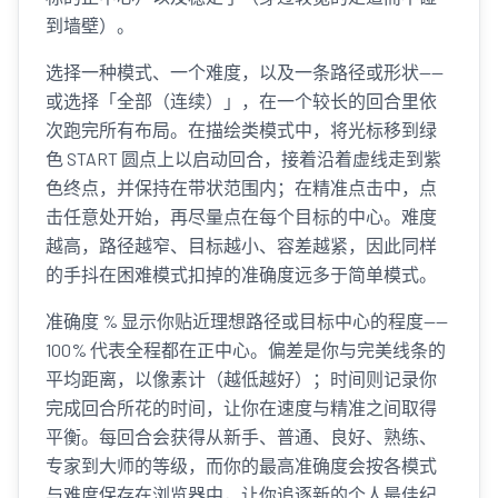
到墙壁）。
选择一种模式、一个难度，以及一条路径或形状——
或选择「全部（连续）」，在一个较长的回合里依
次跑完所有布局。在描绘类模式中，将光标移到绿
色 START 圆点上以启动回合，接着沿着虚线走到紫
色终点，并保持在带状范围内；在精准点击中，点
击任意处开始，再尽量点在每个目标的中心。难度
越高，路径越窄、目标越小、容差越紧，因此同样
的手抖在困难模式扣掉的准确度远多于简单模式。
准确度 % 显示你贴近理想路径或目标中心的程度——
100% 代表全程都在正中心。偏差是你与完美线条的
平均距离，以像素计（越低越好）；时间则记录你
完成回合所花的时间，让你在速度与精准之间取得
平衡。每回合会获得从新手、普通、良好、熟练、
专家到大师的等级，而你的最高准确度会按各模式
与难度保存在浏览器中，让你追逐新的个人最佳纪