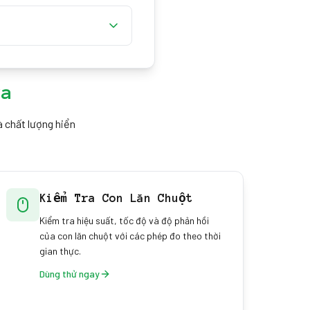
n định hơn, thả lỏng tay
phút cũng xây dựng trí nhớ
, để bạn theo dõi tiến bộ
i nó.
ra
à chất lượng hiển
Kiểm Tra Con Lăn Chuột
Kiểm tra hiệu suất, tốc độ và độ phản hồi
của con lăn chuột với các phép đo theo thời
gian thực.
Dùng thử ngay