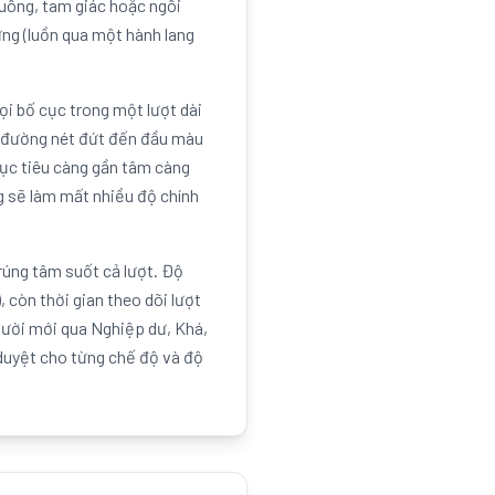
vuông, tam giác hoặc ngôi
ng (luồn qua một hành lang
i bố cục trong một lượt dài
eo đường nét đứt đến đầu màu
mục tiêu càng gần tâm càng
g sẽ làm mất nhiều độ chính
rúng tâm suốt cả lượt. Độ
 còn thời gian theo dõi lượt
Người mới qua Nghiệp dư, Khá,
 duyệt cho từng chế độ và độ