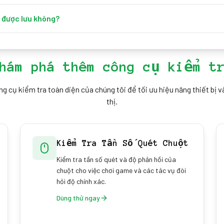
để kiểm soát tinh hơn, di chuyển từ cánh tay thay vì chỉ cổ tay để ổ
chuột chất lượng có ma sát ổn định và luyện tập hằng ngày — chỉ 10 
ó được lưu không?
của bạn được lưu cục bộ trong trình duyệt cho từng chế độ và độ khó
ng bao giờ rời khỏi thiết bị của bạn — xóa bộ nhớ trình duyệt sẽ đặt lạ
hám phá thêm công cụ kiểm t
 cụ kiểm tra toàn diện của chúng tôi để tối ưu hiệu năng thiết bị v
thị.
Kiểm Tra Tần Số Quét Chuột
Kiểm tra tần số quét và độ phản hồi của
chuột cho việc chơi game và các tác vụ đòi
hỏi độ chính xác.
Dùng thử ngay