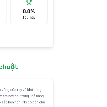
0.0
%
Tốt nhất
chuột
ộ vững của tay và khả năng
m tra này coi trọng khả năng
rỏ sắc bén hơn. Nó có bốn chế