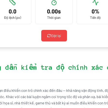
0.0
0.00
s
0
%
Độ lệch (px)
Thời gian
Tiến độ
Đặt lại
g dẫn kiểm tra độ chính xác 
n điều khiển con trỏ chính xác đến đâu — khả năng vận động tinh, đ
. Khác với các bài luyện ngắm coi trọng tốc độ và phản xạ, bài kiể
ới họa sĩ, nhà thiết kế, game thủ và bất kỳ ai muốn điều khiển con t