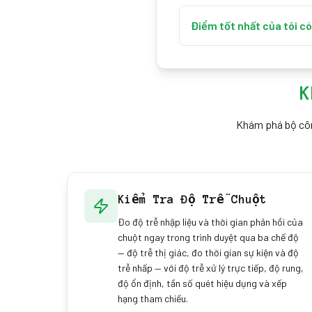
Giảm DPI (khoảng 400–800) 
cầm để giảm run, dùng pad 
Điểm tốt nhất của tôi c
cơ bắp.
Có. Độ chính xác cao nhất 
theo thời gian. Dữ liệu khô
K
Khám phá bộ công
Kiểm Tra Độ Trễ Chuột
Đo độ trễ nhập liệu và thời gian phản hồi của
chuột ngay trong trình duyệt qua ba chế độ
— độ trễ thị giác, đo thời gian sự kiện và độ
trễ nhấp — với độ trễ xử lý trực tiếp, độ rung,
độ ổn định, tần số quét hiệu dụng và xếp
hạng tham chiếu.