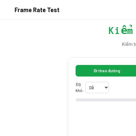
Frame Rate Test
Kiểm
Kiểm tr
Đi theo đường
Độ
khó: