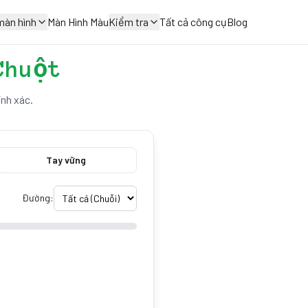
màn hình
Màn Hình Màu
Kiểm tra
Tất cả công cụ
Blog
Chuột
ính xác.
Tay vững
Đường: