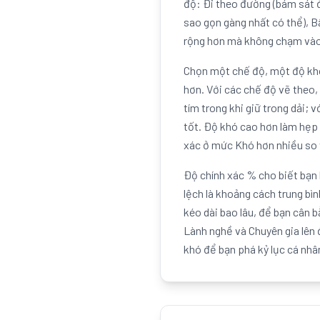
độ: Đi theo đường (bám sát đ
sao gọn gàng nhất có thể), B
rộng hơn mà không chạm vào
Chọn một chế độ, một độ khó
hơn. Với các chế độ vẽ theo,
tím trong khi giữ trong dải;
tốt. Độ khó cao hơn làm hẹp 
xác ở mức Khó hơn nhiều so
Độ chính xác % cho biết bạn
lệch là khoảng cách trung bìn
kéo dài bao lâu, để bạn cân 
Lành nghề và Chuyên gia lên 
khó để bạn phá kỷ lục cá nhâ