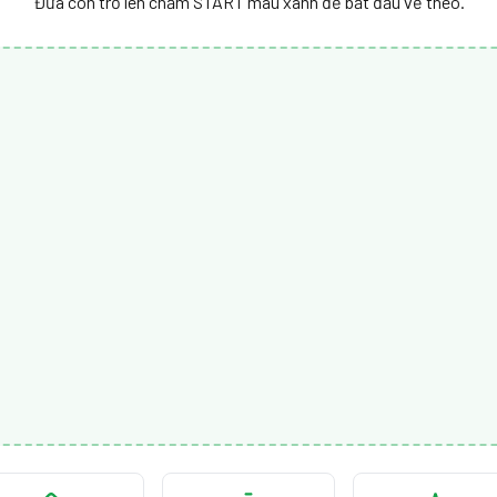
Đưa con trỏ lên chấm START màu xanh để bắt đầu vẽ theo.