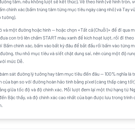
ường tâm, nếu không lượt sẽ kết thúc), Vẽ theo hình (vẽ hình tròn, 
ấm chính xác (bấm trúng tâm từng mục tiêu ngày càng nhỏ) và Tay vữ
 tường).
 và một đường hoặc hình — hoặc chọn «Tất cả (Chuỗi)» để đi qua mọ
 đưa con trỏ lên chấm START màu xanh để kích hoạt lượt, rồi đi th
 với Bấm chính xác, bấm vào bất kỳ đâu để bắt đầu rồi bấm vào từng 
đường, thu nhỏ mục tiêu và siết chặt dung sai, nên cùng một độ run
 với mức Dễ.
 bám sát đường lý tưởng hay tâm mục tiêu đến đâu — 100% nghĩa là t
h của bạn so với đường hoàn hảo tính bằng pixel (càng thấp càng tốt),
bằng giữa tốc độ và độ chính xác. Mỗi lượt đem lại một thứ hạng từ 
đến Bậc thầy, và độ chính xác cao nhất của bạn được lưu trong trình
n.