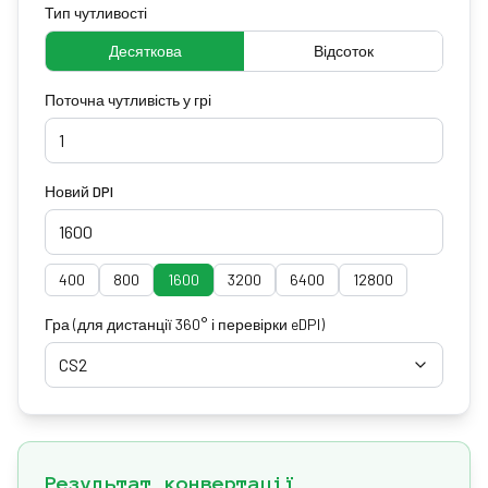
Тип чутливості
Десяткова
Відсоток
Поточна чутливість у грі
Новий DPI
400
800
1600
3200
6400
12800
Гра
(для дистанції 360° і перевірки eDPI)
CS2
Результат конвертації