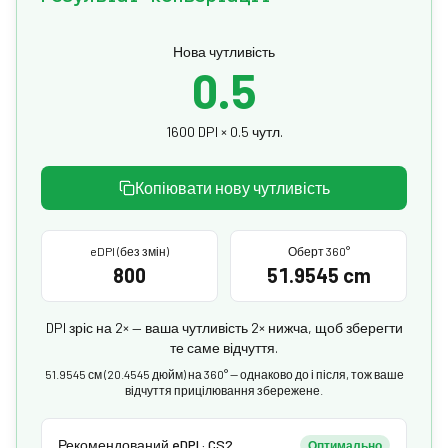
Нова чутливість
0.5
1600 DPI × 0.5 чутл.
Копіювати нову чутливість
eDPI (без змін)
Оберт 360°
800
51.9545 cm
DPI зріс на 2× — ваша чутливість 2× нижча, щоб зберегти
те саме відчуття.
51.9545 см (20.4545 дюйм) на 360° — однаково до і після, тож ваше
відчуття прицілювання збережене.
Рекомендований eDPI · CS2
Оптимально