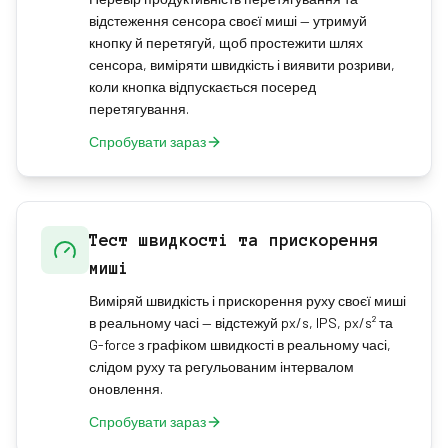
відстеження сенсора своєї миші — утримуй
кнопку й перетягуй, щоб простежити шлях
сенсора, виміряти швидкість і виявити розриви,
коли кнопка відпускається посеред
перетягування.
Спробувати зараз
Тест швидкості та прискорення
миші
Виміряй швидкість і прискорення руху своєї миші
в реальному часі — відстежуй px/s, IPS, px/s² та
G-force з графіком швидкості в реальному часі,
слідом руху та регульованим інтервалом
оновлення.
Спробувати зараз