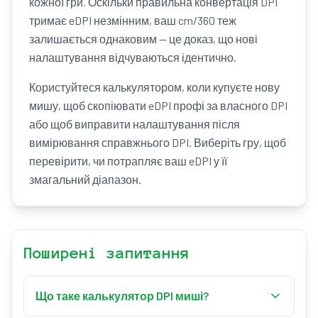
кожної гри. Оскільки правильна конвертація DPI
тримає eDPI незмінним, ваш cm/360 теж
залишається однаковим — це доказ, що нові
налаштування відчуваються ідентично.
Користуйтеся калькулятором, коли купуєте нову
мишу, щоб скопіювати eDPI профі за власного DPI
або щоб виправити налаштування після
вимірювання справжнього DPI. Виберіть гру, щоб
перевірити, чи потрапляє ваш eDPI у її
змагальний діапазон.
Поширені запитання
Що таке калькулятор DPI миші?