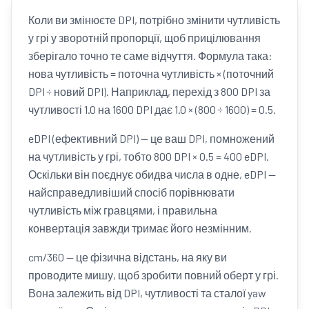
Коли ви змінюєте DPI, потрібно змінити чутливість
у грі у зворотній пропорції, щоб прицілювання
зберігало точно те саме відчуття. Формула така:
нова чутливість = поточна чутливість × (поточний
DPI ÷ новий DPI). Наприклад, перехід з 800 DPI за
чутливості 1.0 на 1600 DPI дає 1.0 × (800 ÷ 1600) = 0.5.
eDPI (ефективний DPI) — це ваш DPI, помножений
на чутливість у грі, тобто 800 DPI × 0.5 = 400 eDPI.
Оскільки він поєднує обидва числа в одне, eDPI —
найсправедливіший спосіб порівнювати
чутливість між гравцями, і правильна
конвертація завжди тримає його незмінним.
cm/360 — це фізична відстань, на яку ви
проводите мишу, щоб зробити повний оберт у грі.
Вона залежить від DPI, чутливості та сталої yaw