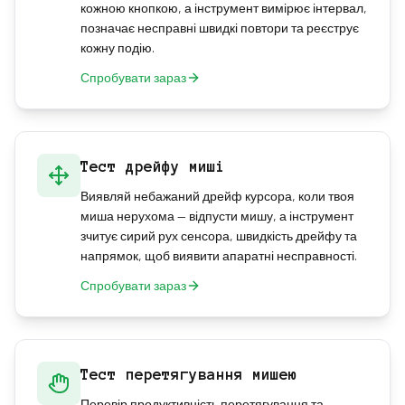
кожною кнопкою, а інструмент вимірює інтервал,
позначає несправні швидкі повтори та реєструє
кожну подію.
Спробувати зараз
Тест дрейфу миші
Виявляй небажаний дрейф курсора, коли твоя
миша нерухома — відпусти мишу, а інструмент
зчитує сирий рух сенсора, швидкість дрейфу та
напрямок, щоб виявити апаратні несправності.
Спробувати зараз
Тест перетягування мишею
Перевір продуктивність перетягування та