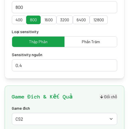
400
800
1600
3200
6400
12800
Loại sensitivity
Thập Phân
Phần Trăm
Sensitivity nguồn
Game Đích & Kết Quả
Đổi chỗ
Game đích
CS2