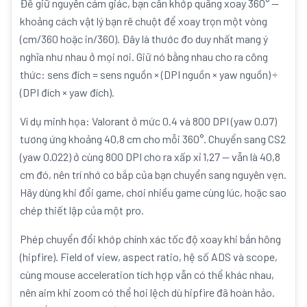
Để giữ nguyên cảm giác, bạn cần khớp quãng xoay 360° —
khoảng cách vật lý bạn rê chuột để xoay trọn một vòng
(cm/360 hoặc in/360). Đây là thước đo duy nhất mang ý
nghĩa như nhau ở mọi nơi. Giữ nó bằng nhau cho ra công
thức: sens đích = sens nguồn × (DPI nguồn × yaw nguồn) ÷
(DPI đích × yaw đích).
Ví dụ minh họa: Valorant ở mức 0.4 và 800 DPI (yaw 0.07)
tương ứng khoảng 40,8 cm cho mỗi 360°. Chuyển sang CS2
(yaw 0.022) ở cùng 800 DPI cho ra xấp xỉ 1,27 — vẫn là 40,8
cm đó, nên trí nhớ cơ bắp của bạn chuyển sang nguyên vẹn.
Hãy dùng khi đổi game, chơi nhiều game cùng lúc, hoặc sao
chép thiết lập của một pro.
Phép chuyển đổi khớp chính xác tốc độ xoay khi bắn hông
(hipfire). Field of view, aspect ratio, hệ số ADS và scope,
cùng mouse acceleration tích hợp vẫn có thể khác nhau,
nên aim khi zoom có thể hơi lệch dù hipfire đã hoàn hảo.