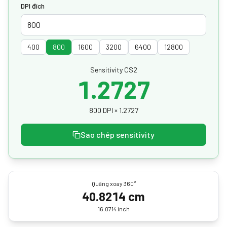
DPI đích
400
800
1600
3200
6400
12800
Sensitivity CS2
1.2727
800 DPI × 1.2727
Sao chép sensitivity
Quãng xoay 360°
40.8214 cm
16.0714 inch