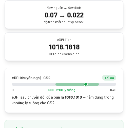
Yaw nguồn → Yaw đích
0.07
→
0.022
độ trên mỗi count @ sens 1
eDPI đích
1018.1818
DPI đích × sens đích
eDPI khuyến nghị · CS2
Tối ưu
0
600–1200 lý tưởng
1440
eDPI sau chuyển đổi của bạn là
1018.1818
—
nằm đúng trong
khoảng lý tưởng cho CS2.