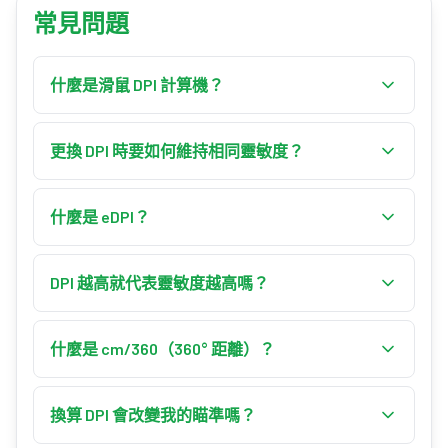
常見問題
什麼是滑鼠 DPI 計算機？
滑鼠 DPI 計算機會在你更換 DPI 時換算靈敏度，讓
滑鼠維持完全相同的手感。輸入目前的 DPI 與遊
更換 DPI 時要如何維持相同靈敏度？
戲內靈敏度，以及想要的新 DPI，它會回傳能讓有
把目前靈敏度乘以目前 DPI，再除以新 DPI：新靈
效靈敏度（eDPI）與 360° 轉身距離維持一致的新
敏度 = 目前靈敏度 ×（目前 DPI ÷ 新 DPI）。例如從
什麼是 eDPI？
靈敏度。
800 DPI、靈敏度 1.0 改為 1600 DPI，得到 1.0 × 800
eDPI（有效每吋點數）是你的 DPI 乘以遊戲內靈
÷ 1600 = 0.5。兩種設定的 eDPI 相同，因此瞄準手
敏度——例如 800 DPI × 0.5 = 400 eDPI。由於 eDPI
DPI 越高就代表靈敏度越高嗎？
感一致。
把兩個數值合成單一數字，它是比較使用不同 DPI
單獨來看是的——DPI 越高，游標或鏡頭移動得越
的玩家間靈敏度最公平的方式。
快。但正確換算時，提高 DPI 會以相同倍數降低
什麼是 cm/360（360° 距離）？
遊戲內靈敏度，因此整體（有效）靈敏度不變。
cm/360 是你在遊戲中轉滿 360° 所滑動滑鼠的實際
較高的 DPI 只是讓感測器有更細的步進，而不改
距離。它取決於 DPI、遊戲內靈敏度與遊戲的 yaw
換算 DPI 會改變我的瞄準嗎？
變你瞄準時需要移動的距離。
常數。由於正確的 DPI 換算讓 eDPI 維持不變，你