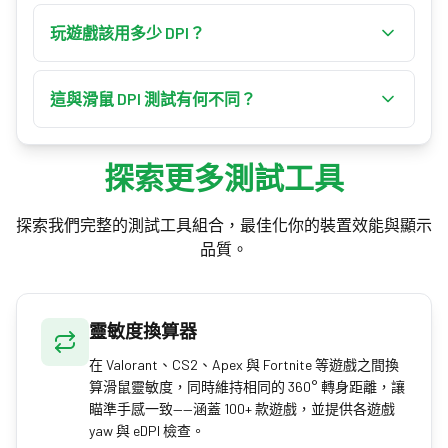
不會——這正是重點。正確的換算讓你的 eDPI 與
的 cm/360 也維持相同——這就是換算後設定手感
360° 距離維持不變，因此肌肉記憶得以延續。唯
玩遊戲該用多少 DPI？
一致的原因。
一實際的差異是感測器解析度：極低 DPI 可能略
多數職業 FPS 選手使用 400–800 DPI，並依喜好調
顯卡頓，而極高 DPI 可能產生抖動，因此 400–
整遊戲內靈敏度。這個區間能維持感測器精準，
這與滑鼠 DPI 測試有何不同？
1600 DPI 通常是最佳區間。
同時提供足夠的精度進行甩槍與追蹤。最佳選擇
滑鼠 DPI 測試透過比較實際移動與螢幕像素，量
是能讓你在滑鼠墊上輕鬆達到偏好 eDPI 與 360° 距
出滑鼠真正的硬體 DPI。這個計算機則負責運算：
離的數值。
探索更多測試工具
把已知的 DPI 與靈敏度換算成新的等效設定。先
用測試找出真正的 DPI，再用這個計算機換算。
探索我們完整的測試工具組合，最佳化你的裝置效能與顯示
品質。
靈敏度換算器
在 Valorant、CS2、Apex 與 Fortnite 等遊戲之間換
算滑鼠靈敏度，同時維持相同的 360° 轉身距離，讓
瞄準手感一致——涵蓋 100+ 款遊戲，並提供各遊戲
yaw 與 eDPI 檢查。