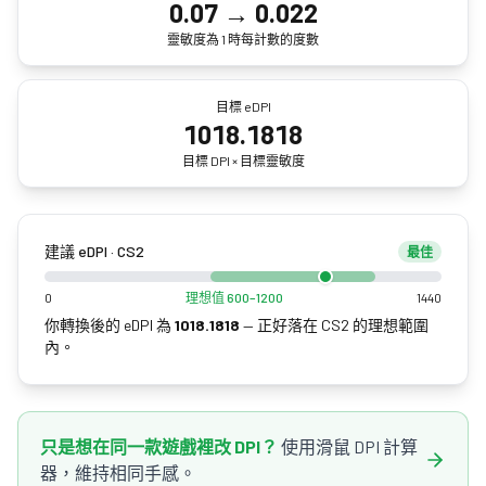
0.07
→
0.022
靈敏度為 1 時每計數的度數
目標 eDPI
1018.1818
目標 DPI × 目標靈敏度
建議 eDPI · CS2
最佳
0
理想值 600–1200
1440
你轉換後的 eDPI 為
1018.1818
—
正好落在 CS2 的理想範圍
內。
只是想在同一款遊戲裡改 DPI？
使用滑鼠 DPI 計算
器，維持相同手感。