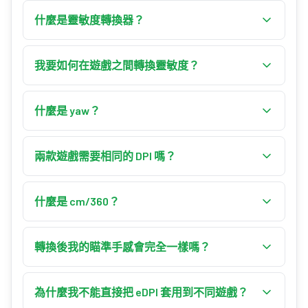
什麼是靈敏度轉換器？
靈敏度轉換器會把你的滑鼠靈敏度從一款遊戲換
算到另一款，讓你的瞄準保有相同的實體手感。
我要如何在遊戲之間轉換靈敏度？
它會找出目標遊戲中能產生與來源遊戲相同 360°
每款遊戲都以固定的「yaw」值把原始滑鼠計數換
轉身距離（cm/360）的靈敏度，讓同樣的手部動
算成視角轉動。要對齊手感，就要讓 360° 轉身距
什麼是 yaw？
作在兩款遊戲裡瞄準到相同的幅度。
離相等：目標靈敏度 = 來源靈敏度 ×（來源 DPI ×
yaw 是指在遊戲內靈敏度為 1 時，每個滑鼠計數讓
來源 yaw）÷（目標 DPI × 目標 yaw）。例如
視角轉動的度數。它是各遊戲的固定常數——像
兩款遊戲需要相同的 DPI 嗎？
Valorant 0.4 在 800 DPI（yaw 0.07）下，在相同
CS2 這類 Source 引擎遊戲使用 0.022，Valorant 使
DPI 的 CS2（yaw 0.022）中約換算為 1.27。
不需要。DPI 是滑鼠設定而非遊戲設定，所以通常
用 0.07。兩款遊戲 yaw 值之間的比值，正是決定
在兩款遊戲裡都一樣——但轉換器仍允許你為各遊
什麼是 cm/360？
彼此靈敏度倍率的關鍵。
戲設定不同的 DPI。如果你同時更換遊戲也更改
cm/360 是指你在遊戲內轉滿 360° 時，實際滑動滑
DPI，它會把兩者都納入計算，讓 360° 距離依然
鼠的距離。它是最真實的靈敏度量度，因為它直
轉換後我的瞄準手感會完全一樣嗎？
對齊。
接對應到你的滑鼠墊。轉換器會讓兩款遊戲的
你原始的腰射轉動速度會精準吻合。由於各遊戲
cm/360 維持完全相同，這正是換算後的設定手感
在視野（FOV）、長寬比、ADS 或倍鏡倍率，以及
為什麼我不能直接把 eDPI 套用到不同遊戲？
一致的原因。
內建加速度上有所差異，仍可能殘留些微落差。