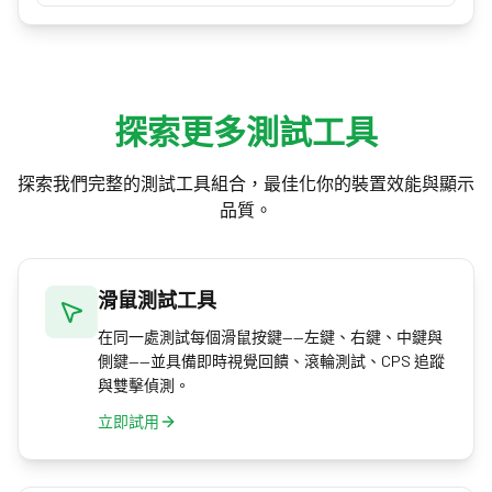
eDPI（DPI × 靈敏度）只能在同一款遊戲內比較設
這些對開鏡瞄準的影響大於腰射，所以多數玩家
定，因為每款遊戲都會把同一個靈敏度換算成不
會覺得換算後的腰射靈敏度立刻就對。
同幅度的轉動。相同的 eDPI 在 Valorant 和 CS2 裡
產生的轉動速度天差地遠。透過 yaw／cm/360 來
換算才是正確的跨遊戲方法。
探索更多測試工具
探索我們完整的測試工具組合，最佳化你的裝置效能與顯示
品質。
滑鼠測試工具
在同一處測試每個滑鼠按鍵——左鍵、右鍵、中鍵與
側鍵——並具備即時視覺回饋、滾輪測試、CPS 追蹤
與雙擊偵測。
立即試用