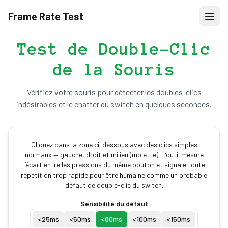
Frame Rate Test
Test de Double-Clic
de la Souris
Vérifiez votre souris pour détecter les doubles-clics
indésirables et le chatter du switch en quelques secondes.
Cliquez dans la zone ci-dessous avec des clics simples
normaux — gauche, droit et milieu (molette). L’outil mesure
l’écart entre les pressions du même bouton et signale toute
répétition trop rapide pour être humaine comme un probable
défaut de double-clic du switch.
Sensibilité du défaut
<
25
ms
<
50
ms
<
80
ms
<
100
ms
<
150
ms