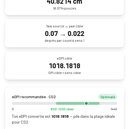
40.8214 cm
16.0714 pouces
Yaw source → yaw cible
0.07
→
0.022
degrés par count à sens 1
eDPI cible
1018.1818
DPI cible × sens cible
eDPI recommandée · CS2
Optimale
0
600–1200 idéal
1440
Ton eDPI convertie est
1018.1818
—
pile dans la plage idéale
pour CS2.