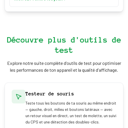
rapport d'aspect, multiplicateurs d'ADS ou de
L'eDPI (DPI × sensibilité) ne compare les réglages
lunette et accélération intégrée. Cela affecte plus la
qu'au sein d'un même jeu, car chaque jeu transforme
visée zoomée que le hipfire, donc la plupart des
une sensibilité donnée en une quantité de rotation
joueurs trouvent que la sensibilité de hipfire
différente. La même eDPI dans Valorant et CS2
convertie est tout de suite juste.
produit des vitesses de rotation très différentes.
Découvre plus d'outils de
Convertir via le yaw / cm/360 est la bonne méthode
test
entre jeux.
Explore notre suite complète d'outils de test pour optimiser
les performances de ton appareil et la qualité d'affichage.
Testeur de souris
Teste tous les boutons de ta souris au même endroit
— gauche, droit, milieu et boutons latéraux — avec
un retour visuel en direct, un test de molette, un suivi
du CPS et une détection des doubles-clics.