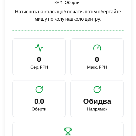
RPM
Оберти
Натисніть на коло, щоб почати, потім обертайте
мишу по колу навколо центру.
Натисніть, щоб почати тест обертання
0
0
на 10s
Обертайте мишу по колу якомога швидше
Сер. RPM
Макс. RPM
0.0
Обидва
Оберти
Напрямок