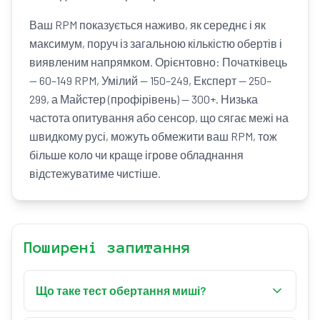
Ваш RPM показується наживо, як середнє і як
максимум, поруч із загальною кількістю обертів і
виявленим напрямком. Орієнтовно: Початківець
— 60–149 RPM, Умілий — 150–249, Експерт — 250–
299, а Майстер (профірівень) — 300+. Низька
частота опитування або сенсор, що сягає межі на
швидкому русі, можуть обмежити ваш RPM, тож
більше коло чи краще ігрове обладнання
відстежуватиме чистіше.
Поширені запитання
Що таке тест обертання миші?
Тест обертання миші вимірює, як швидко ви