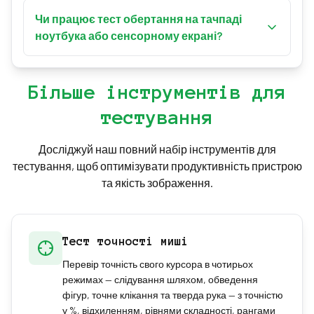
Так. Ваш особистий рекорд зберігається
(його значення IPS) і пропустити рух, що
локально у вашому браузері для кожної
Чи працює тест обертання на тачпаді
обмежує виміряний RPM. Якщо так стається,
тривалості та напрямку, тож ви можете
ноутбука або сенсорному екрані?
більше коло чи кращий ігровий сенсор
відстежувати свій прогрес із часом. Дані ніколи
відстежуватиме чистіше.
Так — він відстежує будь-який вказівник, що
не залишають ваш пристрій — очищення
рухається по колу, тож тачпад або коло,
сховища браузера скине їх.
Більше інструментів для
окреслене пальцем на сенсорному екрані,
тестування
зареєструє оберти та RPM. Однак для
результатів, що відображають справжнє ігрове
обладнання, найбільш показовий результат
Досліджуй наш повний набір інструментів для
дає миша на килимку.
тестування, щоб оптимізувати продуктивність пристрою
та якість зображення.
Тест точності миші
Перевір точність свого курсора в чотирьох
режимах — слідування шляхом, обведення
фігур, точне клікання та тверда рука — з точністю
у %, відхиленням, рівнями складності, рангами