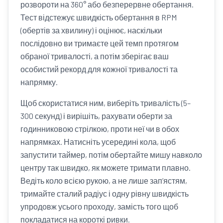
розвороти на 360° або безперервне обертання.
Тест відстежує швидкість обертання в RPM
(обертів за хвилину) і оцінює, наскільки
послідовно ви тримаєте цей темп протягом
обраної тривалості, а потім зберігає ваш
особистий рекорд для кожної тривалості та
напрямку.
Щоб скористатися ним, виберіть тривалість (5–
300 секунд) і вирішіть, рахувати оберти за
годинниковою стрілкою, проти неї чи в обох
напрямках. Натисніть усередині кола, щоб
запустити таймер, потім обертайте мишу навколо
центру так швидко, як можете тримати плавно.
Ведіть коло всією рукою, а не лише зап’ястям,
тримайте сталий радіус і одну рівну швидкість
упродовж усього проходу, замість того щоб
покладатися на короткі ривки.