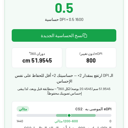
0.5
1600 DPI × 0.5 حساسية
نسخ الحساسية الجديدة
eDPI (دون تغيير)
دوران 360°
51.9545 cm
800
الـ DPI ارتفع بمقدار 2× — حساسيتك 2× أقل للحفاظ على نفس
الإحساس.
51.9545 سم (20.4545 بوصة) لكل 360° — متطابقة قبل وبعد، لذا يبقى
إحساس تصويبك محفوظاً.
eDPI الموصى به · CS2
مثالي
0
600–1200 مثالي
1440