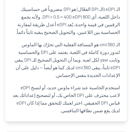
الـ eDPI (الـ DPI الفعّال) هو DPI مضروباً في حساسيتك
داخل اللعبة، أي 800 DPI × 0.5 = 400 eDPI. ولأنه يجمع
الرقمين في قيمة واحدة، يُعد eDPI أعدل طريقة لمقارنة
الحساسية بين اللاعبين، والتحويل الصحيح يبقيه ثابتاً دائماً.
الـ cm/360 هو المسافة الفعلية التي تحرّك بها الماوس
لتدور دورة كاملة في اللعبة. يعتمد على DPI والحساسية
وثابت yaw لكل لعبة. وبما أن التحويل الصحيح للـ DPI يبقي
eDPI ثابتاً، يبقى cm/360 لديك كما هو أيضاً — دليل على أن
الإعدادات الجديدة بنفس الإحساس.
استخدم الحاسبة عند شراء ماوس جديد، أو لنسخ eDPI
لاعب محترف على DPI الخاص بك، أو لتصحيح إعداداتك بعد
قياس DPI الحقيقي. اختر لعبتك للتحقق مما إذا كان eDPI
لديك يقع ضمن نطاقها التنافسي.