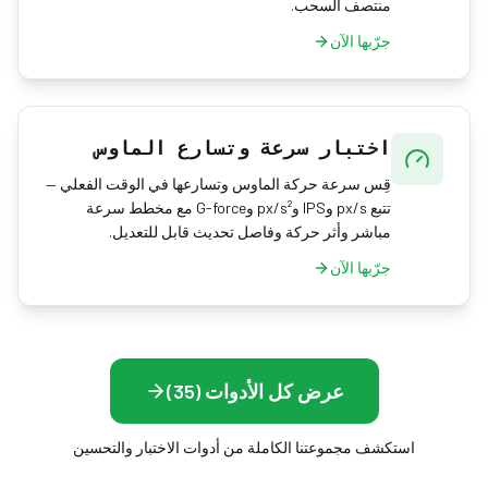
منتصف السحب.
جرّبها الآن
اختبار سرعة وتسارع الماوس
قِس سرعة حركة الماوس وتسارعها في الوقت الفعلي —
تتبع px/s وIPS وpx/s² وG-force مع مخطط سرعة
مباشر وأثر حركة وفاصل تحديث قابل للتعديل.
جرّبها الآن
عرض كل الأدوات (35)
استكشف مجموعتنا الكاملة من أدوات الاختبار والتحسين