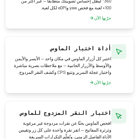
360° ليظل إحساس تصويبتك متطابقًا — عبر أكثر من
100+ لعبة مع فحص yaw وeDPI لكل لعبة.
جرّبها الآن
أداة اختبار الماوس
اختبر كل أزرار الماوس في مكان واحد — الأيسر والأيمن
والأوسط والأزرار الجانبية — مع ملاحظات بصرية مباشرة
واختبار عجلة التمرير وتتبع CPS وكشف النقر المزدوج.
جرّبها الآن
اختبار النقر المزدوج للماوس
افحص الماوس بحثًا عن نقرات مزدوجة غير مرغوبة
وثرثرة المفاتيح — انقر نقرة واحدة على كل زر وتقيس
الأداة الفاصل الزمني، وتُعلّم التكرارات السريعة