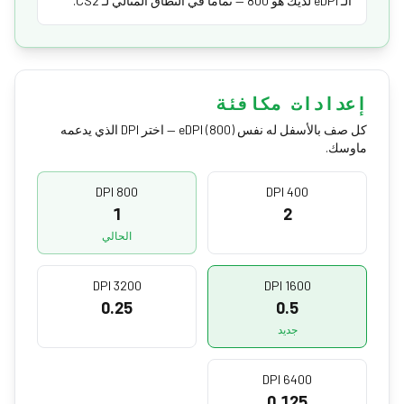
الـ eDPI لديك هو 800 — تماماً في النطاق المثالي لـ CS2.
إعدادات مكافئة
كل صف بالأسفل له نفس eDPI (800) — اختر DPI الذي يدعمه
ماوسك.
800 DPI
400 DPI
1
2
الحالي
3200 DPI
1600 DPI
0.25
0.5
جديد
6400 DPI
0.125