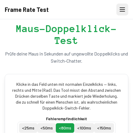
Frame Rate Test
Maus-Doppelklick-
Test
Prüfe deine Maus in Sekunden auf ungewollte Doppelklicks und
Switch-Chatter.
Klicke in das Feld unten mit normalen Einzelklicks — links,
rechts und Mitte (Rad). Das Tool misst den Abstand zwischen
Drücken derselben Taste und markiert jede Wiederholung,
die zu schnell für einen Menschen ist, als wahrscheinlichen
Doppelklick-Switch-Fehler.
Fehlerempfindlichkeit
<
25
ms
<
50
ms
<
80
ms
<
100
ms
<
150
ms