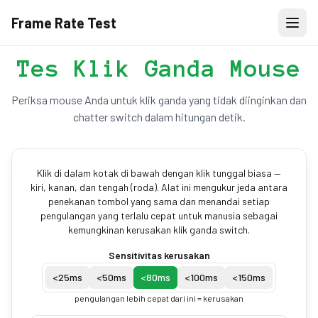
Frame Rate Test
Tes Klik Ganda Mouse
Periksa mouse Anda untuk klik ganda yang tidak diinginkan dan
chatter switch dalam hitungan detik.
Klik di dalam kotak di bawah dengan klik tunggal biasa —
kiri, kanan, dan tengah (roda). Alat ini mengukur jeda antara
penekanan tombol yang sama dan menandai setiap
pengulangan yang terlalu cepat untuk manusia sebagai
kemungkinan kerusakan klik ganda switch.
Sensitivitas kerusakan
<
25
ms
<
50
ms
<
80
ms
<
100
ms
<
150
ms
pengulangan lebih cepat dari ini = kerusakan