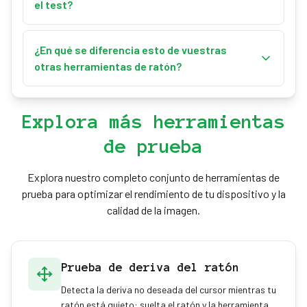
un chatter leve, y algunos ratones gaming permiten
el test?
deja elegir el umbral (25, 50, 80, 100 o 150 ms, con 80
subir el tiempo de antirrebote en su software.
ms recomendado); cualquier repetición del mismo
El área de prueba suprime a propósito el menú
Limpiar el switch con limpiador de contactos puede
botón más rápida que eso se trata como fallo y no
contextual del navegador y el autodesplazamiento
¿En qué se diferencia esto de vuestras
ayudar temporalmente. La solución permanente es
como un doble clic intencionado.
del clic central para que puedas machacar cada
otras herramientas de ratón?
sustituir el microswitch (un trabajo de soldadura) o
botón sin interrupciones. Haz clic fuera del recuadro
el ratón. Si está en garantía, un fallo de doble clic
Esta herramienta se centra únicamente en
y volverán a comportarse con normalidad. Los clics
suele estar cubierto.
diagnosticar el fallo de doble clic. Para una
izquierdo, derecho y central se capturan todos
Explora más herramientas
comprobación todo en uno de botones y
dentro del panel.
de prueba
desplazamiento usa el Test de Ratón, mide la
velocidad de clic con el Test de CPS o comprueba la
tasa de sondeo con el Test de Polling Rate del
Explora nuestro completo conjunto de herramientas de
Ratón.
prueba para optimizar el rendimiento de tu dispositivo y la
calidad de la imagen.
Prueba de deriva del ratón
Detecta la deriva no deseada del cursor mientras tu
ratón está quieto: suelta el ratón y la herramienta