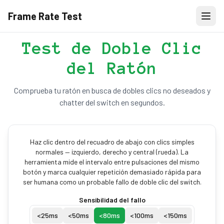
Frame Rate Test
Test de Doble Clic
del Ratón
Comprueba tu ratón en busca de dobles clics no deseados y
chatter del switch en segundos.
Haz clic dentro del recuadro de abajo con clics simples
normales — izquierdo, derecho y central (rueda). La
herramienta mide el intervalo entre pulsaciones del mismo
botón y marca cualquier repetición demasiado rápida para
ser humana como un probable fallo de doble clic del switch.
Sensibilidad del fallo
<
25
ms
<
50
ms
<
80
ms
<
100
ms
<
150
ms