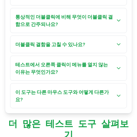
요. 도구는 각 누름과 직전 누름 사이의 간격을 보여
입니다.
거의 항상 버튼 아래 마이크로 스위치 내부의 하드
줍니다. 한 번의 클릭이 "결함" 판독을 내거나 판정
웨어 결함입니다. 스위치가 마모되면서 금속 접점
통상적인 더블클릭에 비해 무엇이 더블클릭 결
이 빨간색으로 바뀌면, 스위치가 스스로 더블클릭
이 튀기 시작해(채터링), 한 번의 누름이 두 번으로
함으로 간주되나요?
하고 있을 가능성이 큽니다.
읽힙니다. 먼지, 산화, 약해진 스프링이 모두 이를
의도적인 더블클릭 — 폴더 열기처럼 — 은 보통 누
악화시킵니다. 마우스가 고장 나는 가장 흔한 방식
름 사이가 100~300 ms입니다. 결함이 있는 스위치
더블클릭 결함을 고칠 수 있나요?
중 하나이며, 보통 시간이 지나며 점점 심해집니다.
는 두 번째 클릭을 훨씬 빠르게, 흔히 30 ms 미만으
때로는 가능합니다. 소프트웨어 해결책(클릭 지연
로 발생시키는데, 이는 손가락이 아니라 전기적 바
또는 디바운스 유틸리티)은 가벼운 채터링을 가릴
테스트에서 오른쪽 클릭이 메뉴를 열지 않는
운스이기 때문입니다. 이 도구는 임계값을 선택하
수 있고, 일부 게이밍 마우스는 소프트웨어에서 디
이유는 무엇인가요?
게 해줍니다(25, 50, 80, 100 또는 150 ms, 80 ms 권
바운스 시간을 높일 수 있습니다. 접점 세정제로 스
장). 그보다 빠른 같은 버튼의 반복은 의도적 더블
테스트 영역은 모든 버튼을 끊김 없이 연타할 수 있
위치를 청소하면 일시적으로 도움이 될 수 있습니
클릭이 아니라 결함으로 처리됩니다.
도록 브라우저 컨텍스트 메뉴와 가운데 클릭 자동
이 도구는 다른 마우스 도구와 어떻게 다른가
다. 영구적인 해결책은 마이크로 스위치 교체(납땜
스크롤을 의도적으로 차단합니다. 상자 밖을 클릭
요?
작업)나 마우스 교체입니다. 보증 기간 내라면 더블
하면 다시 정상적으로 작동합니다. 왼쪽, 오른쪽,
클릭 결함은 일반적으로 보장됩니다.
이 도구는 오로지 더블클릭 결함 진단에만 집중합
가운데 클릭은 모두 패드 안에서 수집됩니다.
니다. 버튼과 스크롤을 한 번에 점검하려면 Mouse
더 많은 테스트 도구 살펴보
Tester를 사용하고, 클릭 속도는 CPS Test로 측정하
기
며, 리포트 레이트는 Mouse Polling Rate Test로 확