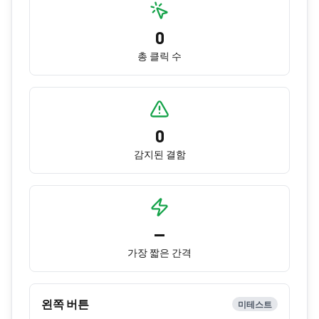
0
총 클릭 수
0
감지된 결함
—
가장 짧은 간격
왼쪽 버튼
미테스트