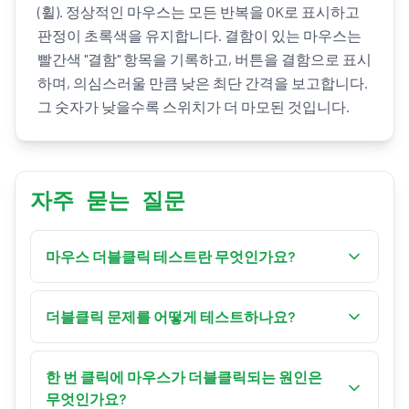
(휠). 정상적인 마우스는 모든 반복을 OK로 표시하고
판정이 초록색을 유지합니다. 결함이 있는 마우스는
빨간색 "결함" 항목을 기록하고, 버튼을 결함으로 표시
하며, 의심스러울 만큼 낮은 최단 간격을 보고합니다.
그 숫자가 낮을수록 스위치가 더 마모된 것입니다.
자주 묻는 질문
마우스 더블클릭 테스트란 무엇인가요?
마우스 더블클릭 테스트는 마우스가 하나의 물리
적 누름을 두 번의 클릭으로 기록하는지 확인하는
더블클릭 문제를 어떻게 테스트하나요?
무료 온라인 도구입니다. 같은 버튼의 연속 클릭 사
테스트 상자 안을 의도적인 더블클릭이 아니라 평
이 간격을 측정하고, 사람이 누를 수 없을 만큼 빠른
소처럼 한 번씩 클릭하세요. 왼쪽 버튼을 여러 번 클
한 번 클릭에 마우스가 더블클릭되는 원인은
반복을 표시합니다 — 흔히 "채터링" 또는 더블클릭
릭한 다음, 오른쪽과 가운데(휠) 버튼을 시도하세
무엇인가요?
결함이라고 부르는, 마모된 스위치의 명백한 신호