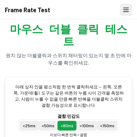
Frame Rate Test
마우스 더블 클릭 테스
트
원치 않는 더블클릭과 스위치 채터링이 있는지 몇 초 만에 마
우스를 확인하세요.
아래 상자 안을 평소처럼 한 번씩 클릭하세요 — 왼쪽, 오른
쪽, 가운데(휠). 도구는 같은 버튼의 누름 사이 간격을 측정하
고, 사람이 누를 수 없을 만큼 빠른 반복을 더블클릭 스위치
결함 가능성으로 표시합니다.
결함 민감도
<
25
ms
<
50
ms
<
80
ms
<
100
ms
<
150
ms
이보다 빠른 반복 = 결함