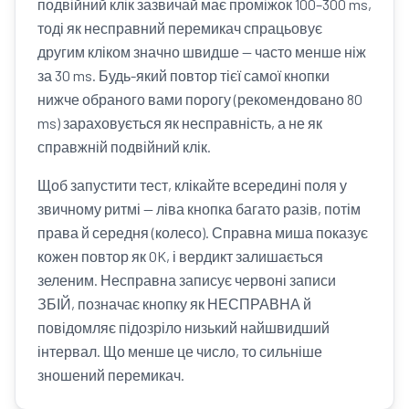
подвійний клік зазвичай має проміжок 100–300 ms,
тоді як несправний перемикач спрацьовує
другим кліком значно швидше — часто менше ніж
за 30 ms. Будь-який повтор тієї самої кнопки
нижче обраного вами порогу (рекомендовано 80
ms) зараховується як несправність, а не як
справжній подвійний клік.
Щоб запустити тест, клікайте всередині поля у
звичному ритмі — ліва кнопка багато разів, потім
права й середня (колесо). Справна миша показує
кожен повтор як OK, і вердикт залишається
зеленим. Несправна записує червоні записи
ЗБІЙ, позначає кнопку як НЕСПРАВНА й
повідомляє підозріло низький найшвидший
інтервал. Що менше це число, то сильніше
зношений перемикач.