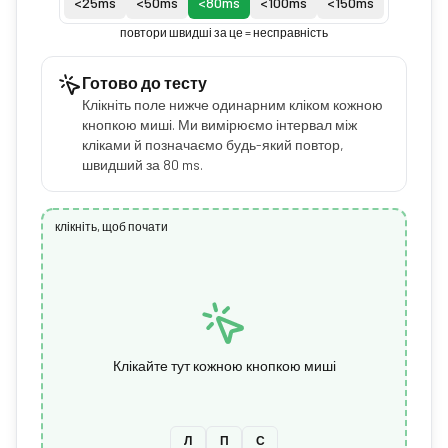
<
25
ms
<
50
ms
<
80
ms
<
100
ms
<
150
ms
повтори швидші за це = несправність
Готово до тесту
Клікніть поле нижче одинарним кліком кожною
кнопкою миші. Ми вимірюємо інтервал між
кліками й позначаємо будь-який повтор,
швидший за 80 ms.
клікніть, щоб почати
Клікайте тут кожною кнопкою миші
Л
П
С