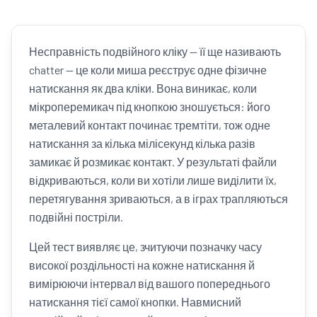
Несправність подвійного кліку — її ще називають
chatter — це коли миша реєструє одне фізичне
натискання як два кліки. Вона виникає, коли
мікроперемикач під кнопкою зношується: його
металевий контакт починає тремтіти, тож одне
натискання за кілька мілісекунд кілька разів
замикає й розмикає контакт. У результаті файли
відкриваються, коли ви хотіли лише виділити їх,
перетягування зриваються, а в іграх трапляються
подвійні постріли.
Цей тест виявляє це, зчитуючи позначку часу
високої роздільності на кожне натискання й
вимірюючи інтервал від вашого попереднього
натискання тієї самої кнопки. Навмисний