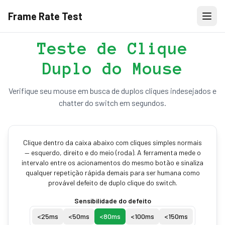
Frame Rate Test
Teste de Clique
Duplo do Mouse
Verifique seu mouse em busca de duplos cliques indesejados e
chatter do switch em segundos.
Clique dentro da caixa abaixo com cliques simples normais
— esquerdo, direito e do meio (roda). A ferramenta mede o
intervalo entre os acionamentos do mesmo botão e sinaliza
qualquer repetição rápida demais para ser humana como
provável defeito de duplo clique do switch.
Sensibilidade do defeito
<
25
ms
<
50
ms
<
80
ms
<
100
ms
<
150
ms