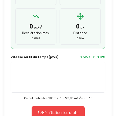
0
0
px/s²
px
Décélération max.
Distance
0.00 G
0.0 in
Vitesse au fil du temps (px/s)
0 px/s · 0.0 IPS
Calcul toutes les 100ms · 1 G ≈ 9,81 m/s² à 96 PPI
Réinitialiser les stats