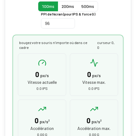
100ms
200ms
500ms
PPI de l’écran (pour IPS & force G)
bougez votre souris n’importe où dans ce
curseur 0,
cadre
0
0
0
px/s
px/s
Vitesse actuelle
Vitesse max.
0.0 IPS
0.0 IPS
0
0
px/s²
px/s²
Accélération
Accélération max.
0.00 G
0.00 G