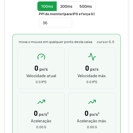
100ms
200ms
500ms
PPI do monitor (para IPS e força G)
mova o mouse em qualquer ponto desta caixa
cursor 0, 0
0
0
px/s
px/s
Velocidade atual
Velocidade máx.
0.0 IPS
0.0 IPS
0
0
px/s²
px/s²
Aceleração
Aceleração máx.
0.00 G
0.00 G