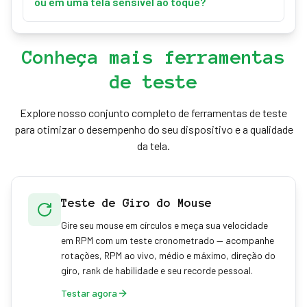
física, o que é necessário para converter px/s em
ou em uma tela sensível ao toque?
conforme a rapidez com que você se move, e a
IPS e px/s² em força G. O padrão é 96 PPI, uma
maioria dos jogadores competitivos a desativa
Sim — o teste acompanha qualquer movimento do
densidade comum de desktop. Se você não sabe o
para uma mira constante. Este teste mede seu
ponteiro, então um trackpad ou um arraste do dedo
PPI do seu monitor, pode calculá-lo a partir da sua
Conheça mais ferramentas
movimento independentemente dessa
numa tela sensível ao toque registrará velocidade e
resolução e do tamanho da tela com a nossa
configuração.
de teste
aceleração. Ainda assim, para resultados que
Calculadora de Tela Retina.
reflitam o seu hardware de jogo real, um mouse de
verdade sobre um mousepad dá as leituras mais
Explore nosso conjunto completo de ferramentas de teste
significativas.
para otimizar o desempenho do seu dispositivo e a qualidade
da tela.
Teste de Giro do Mouse
Gire seu mouse em círculos e meça sua velocidade
em RPM com um teste cronometrado — acompanhe
rotações, RPM ao vivo, médio e máximo, direção do
giro, rank de habilidade e seu recorde pessoal.
Testar agora