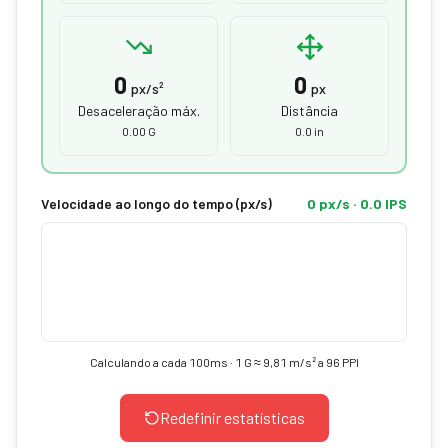
0
0
px/s²
px
Desaceleração máx.
Distância
0.00 G
0.0 in
Velocidade ao longo do tempo (px/s)
0 px/s · 0.0 IPS
Calculando a cada 100ms · 1 G ≈ 9,81 m/s² a 96 PPI
Redefinir estatísticas