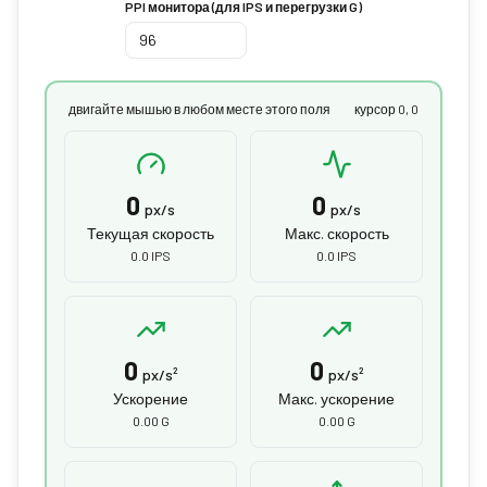
PPI монитора (для IPS и перегрузки G)
двигайте мышью в любом месте этого поля
курсор 0, 0
0
0
px/s
px/s
Текущая скорость
Макс. скорость
0.0 IPS
0.0 IPS
0
0
px/s²
px/s²
Ускорение
Макс. ускорение
0.00 G
0.00 G