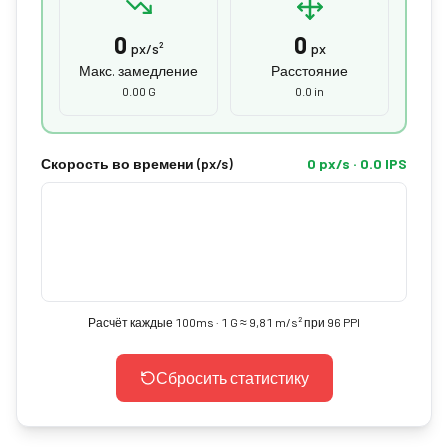
0
0
px/s²
px
Макс. замедление
Расстояние
0.00 G
0.0 in
Скорость во времени (px/s)
0 px/s · 0.0 IPS
Расчёт каждые 100ms · 1 G ≈ 9,81 m/s² при 96 PPI
Сбросить статистику