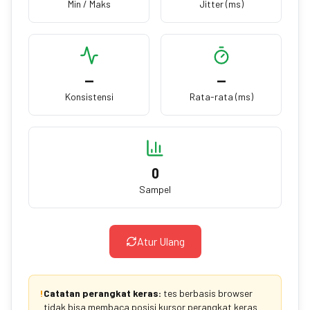
Min / Maks
Jitter (ms)
—
—
Konsistensi
Rata-rata (ms)
0
Sampel
Atur Ulang
!
Catatan perangkat keras:
tes berbasis browser
tidak bisa membaca posisi kursor perangkat keras