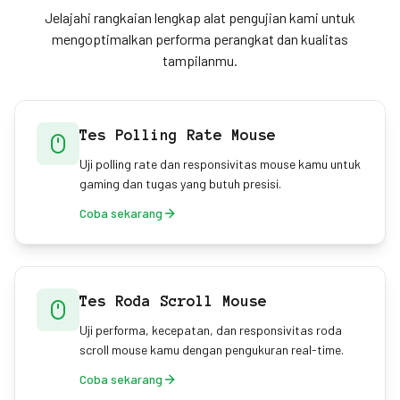
langsung — kami memperkirakannya dengan
Jelajahi rangkaian lengkap alat pengujian kami untuk
stempel waktu event — dan Chrome bisa
mengoptimalkan performa perangkat dan kualitas
menggabungkan beberapa event mouse, yang dapat
tampilanmu.
menggelembungkan pembacaan. Untuk pengukuran
ujung-ke-ujung yang presisi, dibutuhkan alat
perangkat keras khusus.
Tes Polling Rate Mouse
Uji polling rate dan responsivitas mouse kamu untuk
gaming dan tugas yang butuh presisi.
Coba sekarang
Tes Roda Scroll Mouse
Uji performa, kecepatan, dan responsivitas roda
scroll mouse kamu dengan pengukuran real-time.
Coba sekarang