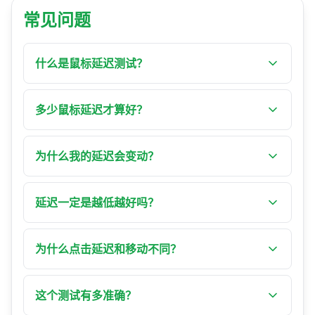
常见问题
什么是鼠标延迟测试？
鼠标延迟测试会测量你移动或点击鼠标，到浏览
器处理该事件之间的输入延迟。这个工具以毫秒
多少鼠标延迟才算好？
显示三种模式的事件处理延迟——视觉延迟、事件
以浏览器测得的处理延迟而言，低于 2 ms 属职业
时序与点击延迟——并一并呈现抖动、一致性与你
电竞水准，2–5 ms 非常适合竞技对战，5–10 ms 对
为什么我的延迟会变动？
的有效回报率。
多数用户没问题。10–20 ms 在快节奏游戏中会被
系统负载、浏览器活动与后台进程都会影响延
察觉，超过 20 ms 则可能影响需要精准的工作。
迟。每一帧浏览器都得把你的输入和其他正在做
延迟一定是越低越好吗？
请记得这些是事件处理的数字，而非系统的总延
的事一起排程，因此读数会跳动。关闭不必要的
迟。
对游戏与需要精准的工作来说，是的——更低且更
程序与标签页，再测一次以获得最稳定的数字。
一致的延迟会感觉更灵敏。对日常浏览与办公而
为什么点击延迟和移动不同？
言，大约 10 ms 以下对多数人都难以察觉，因此一
点击事件与移动事件由操作系统与浏览器以不同
味追求个位数毫秒的提升，收益会逐渐递减。
方式处理。点击事件常会多经过一道防抖处理，
这个测试有多准确？
且触发频率远低于移动事件，因此其处理延迟可