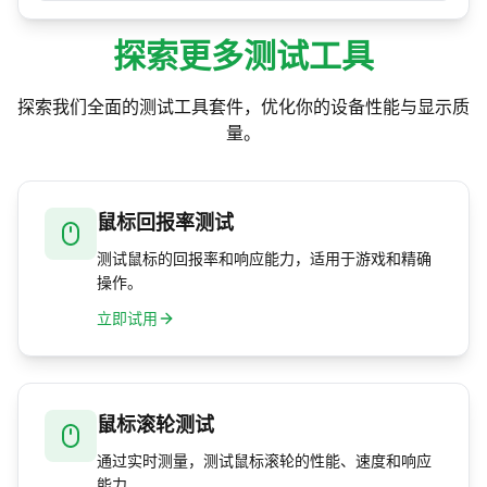
它测量的是浏览器层级的事件处理，而非系统的
能比光标移动的时序更高或更低。
总延迟。浏览器无法直接读取硬件光标位置——我
探索更多测试工具
们以事件时间戳估算——而 Chrome 可能会合并多
个鼠标事件，导致读数偏高。若要精确的端到端
探索我们全面的测试工具套件，优化你的设备性能与显示质
测量，必须使用专用的硬件工具。
量。
鼠标回报率测试
测试鼠标的回报率和响应能力，适用于游戏和精确
操作。
立即试用
鼠标滚轮测试
通过实时测量，测试鼠标滚轮的性能、速度和响应
能力。