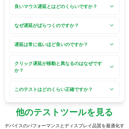
クリックしてから、ブラウザがそのイベントを
良いマウス遅延とはどのくらいですか？
処理するまでの入力遅延を測定します。このツ
ブラウザで測定した処理遅延では、2 ms未満は
ールはイベント処理遅延をミリ秒で3つのモード
プロゲーミング水準、2〜5 msは競技プレイに最
なぜ遅延がばらつくのですか？
——視覚的遅延、イベントタイミング、クリック
適、5〜10 msはほとんどのユーザーに問題あり
遅延——で表示し、ジッター、安定性、実効ポー
システム負荷、ブラウザの動作、バックグラウ
ません。10〜20 msは速いゲームで体感でき、20
リングレートもあわせて示します。
ンドのプロセスはいずれも遅延に影響します。
遅延は常に低いほど良いのですか？
msを超えると精密作業に影響する場合がありま
ブラウザはフレームごとに、ほかのすべての処
す。これらはシステム全体の遅延ではなく、イ
ゲームや精密作業ではその通りで、低く安定し
理と一緒にあなたの入力をスケジュールする必
ベント処理の数値である点に注意してくださ
た遅延ほど反応が良く感じられます。日常的な
クリック遅延が移動と異なるのはなぜです
要があるため、数値が上下します。不要なプロ
い。
ブラウジングやオフィス作業では、おおむね10
か？
グラムやタブを閉じて測り直すと、最も安定し
ms未満なら大半の人は気づかないため、数msを
た数値が得られます。
クリックイベントと移動イベントは、OSとブラ
追い求めても得られる効果はしだいに小さくな
ウザで処理のされ方が異なります。クリックイ
このテストはどのくらい正確ですか？
ります。
ベントは追加のデバウンス処理を通ることが多
システム全体の遅延ではなく、ブラウザレベル
く、移動イベントよりもはるかに発生頻度が低
のイベント処理を測定します。ブラウザはハー
いため、その処理遅延はカーソル移動のタイミ
他のテストツールを見る
ドウェアのカーソル位置を直接読み取れないた
ングより高くも低くも出ることがあります。
めイベントのタイムスタンプから推定してお
デバイスのパフォーマンスとディスプレイ品質を最適化す
り、Chromeは複数のマウスイベントを統合する