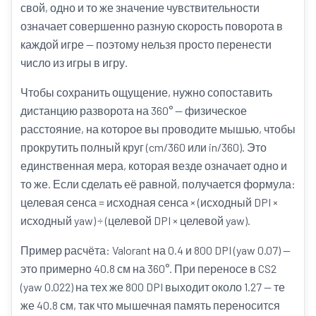
свой, одно и то же значение чувствительности
означает совершенно разную скорость поворота в
каждой игре — поэтому нельзя просто перенести
число из игры в игру.
Чтобы сохранить ощущение, нужно сопоставить
дистанцию разворота на 360° — физическое
расстояние, на которое вы проводите мышью, чтобы
прокрутить полный круг (cm/360 или in/360). Это
единственная мера, которая везде означает одно и
то же. Если сделать её равной, получается формула:
целевая сенса = исходная сенса × (исходный DPI ×
исходный yaw) ÷ (целевой DPI × целевой yaw).
Пример расчёта: Valorant на 0.4 и 800 DPI (yaw 0.07) —
это примерно 40.8 см на 360°. При переносе в CS2
(yaw 0.022) на тех же 800 DPI выходит около 1.27 — те
же 40.8 см, так что мышечная память переносится