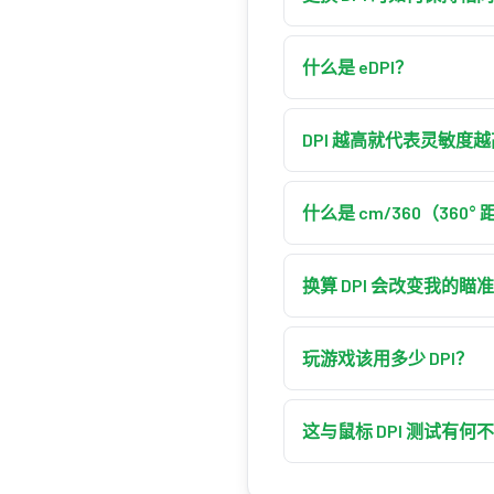
把当前灵敏度乘以当前 DPI，
度 1.0 改为 1600 DPI，
什么是 eDPI？
eDPI（有效每英寸点数）是你的
成单一数字，它是比较使用
DPI 越高就代表灵敏度
单独来看是的——DPI 
因此整体（有效）灵敏度
什么是 cm/360（360°
cm/360 是你在游戏中
确的 DPI 换算让 eD
换算 DPI 会改变我的瞄
不会——这正是重点。正确
传感器分辨率：极低 DPI 
玩游戏该用多少 DPI？
多数职业 FPS 选手使
精度进行甩枪与追踪。最佳
这与鼠标 DPI 测试有何
鼠标 DPI 测试通过比