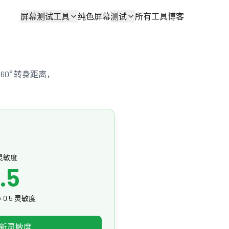
屏幕测试工具
纯色屏幕
测试
所有工具
博客
60° 转身距离，
灵敏度
.5
 × 0.5 灵敏度
新灵敏度