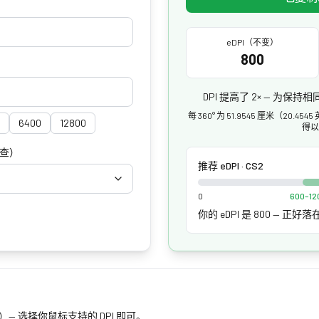
eDPI（不变）
800
DPI 提高了 2× — 为保
每 360° 为 51.9545 厘米（20
6400
12800
得以
检查）
推荐 eDPI · CS2
0
600–1
你的 eDPI 是 800 — 正好
0）— 选择你鼠标支持的 DPI 即可。