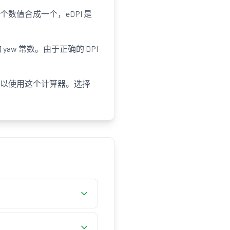
它把两个数值合成一个，eDPI 是
aw 常数。由于正确的 DPI
都可以使用这个计算器。选择
DPI 与游戏内灵敏度，以
度。