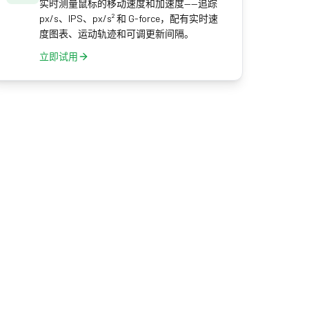
实时测量鼠标的移动速度和加速度——追踪
px/s、IPS、px/s² 和 G-force，配有实时速
度图表、运动轨迹和可调更新间隔。
立即试用