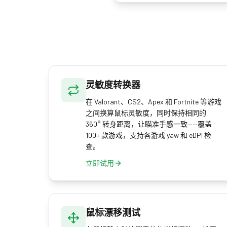
灵敏度换算成新的等效设
灵敏度转换器
在 Valorant、CS2、Apex 和 Fortnite 等游戏
之间换算鼠标灵敏度，同时保持相同的
360° 转身距离，让瞄准手感一致——覆盖
100+ 款游戏，支持各游戏 yaw 和 eDPI 检
查。
立即试用
鼠标漂移测试