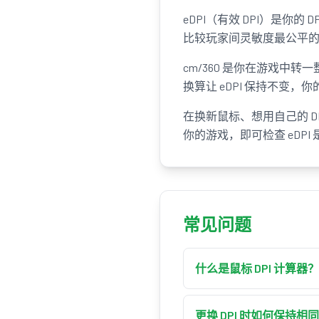
eDPI（有效 DPI）是你的 D
比较玩家间灵敏度最公平
cm/360 是你在游戏中转
换算让 eDPI 保持不变，
在换新鼠标、想用自己的 DP
你的游戏，即可检查 eDP
常见问题
什么是鼠标 DPI 计算器？
鼠标 DPI 计算器会在
及想要的新 DPI，它会返
更换 DPI 时如何保持相