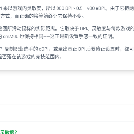
PI 乘以游戏内灵敏度，所以 800 DPI × 0.5 = 400 eDPI。由于
的方式，而正确的换算始终让它保持不变。
一整圈所滑动鼠标的实际距离。它取决于 DPI、灵敏度与每款游戏的 y
你的 cm/360 也保持相同——这正是新设置手感一致的证明。
I 复制职业选手的 eDPI，或量出真正 DPI 后要修正设置时，
I 是否落在该游戏的竞技范围内。
你更换 DPI 时换算灵敏度，让鼠标保持完全相同的手感。输入当前的 
回能让有效灵敏度（eDPI）与 360° 转身距离保持一致的新灵敏
同灵敏度？